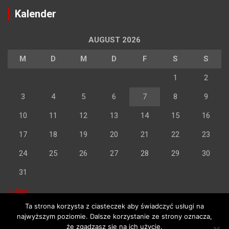
Kalender
AUGUST 2026
M
D
M
D
F
S
S
1
2
3
4
5
6
7
8
9
10
11
12
13
14
15
16
17
18
19
20
21
22
23
24
25
26
27
28
29
30
31
« Juni
Ta strona korzysta z ciasteczek aby świadczyć usługi na
najwyższym poziomie. Dalsze korzystanie ze strony oznacza,
że zgadzasz się na ich użycie.