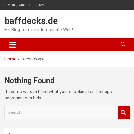
Skip
Freitag, August 7, 2026
to
content
baffdecks.de
Ein Blog für eine interessante Welt!
Home
Technologie
Nothing Found
It seems we can’t find what you’re looking for. Perhaps
searching can help.
S
e
a
r